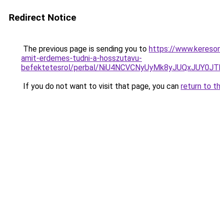
Redirect Notice
The previous page is sending you to
https://www.kereso
amit-erdemes-tudni-a-hosszutavu-
befektetesrol/perbal/NiU4NCVCNyUyMk8yJUQxJUY
If you do not want to visit that page, you can
return to t