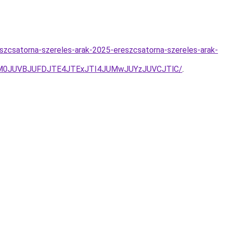
zcsatorna-szereles-arak-2025-ereszcsatorna-szereles-arak-
UM0JUVBJUFDJTE4JTExJTI4JUMwJUYzJUVCJTlC/
.