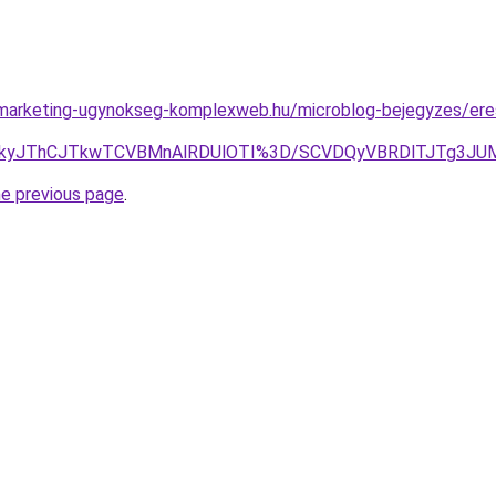
marketing-ugynokseg-komplexweb.hu/microblog-bejegyzes/eres
0JTkyJThCJTkwTCVBMnAlRDUlOTI%3D/SCVDQyVBRDlTJTg3J
he previous page
.