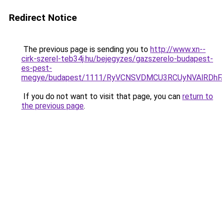
Redirect Notice
The previous page is sending you to
http://www.xn--
cirk-szerel-teb34j.hu/bejegyzes/gazszerelo-budapest-
es-pest-
megye/budapest/1111/RyVCNSVDMCU3RCUyNVAlRD
If you do not want to visit that page, you can
return to
the previous page
.