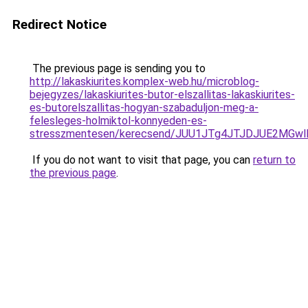
Redirect Notice
The previous page is sending you to
http://lakaskiurites.komplex-web.hu/microblog-
bejegyzes/lakaskiurites-butor-elszallitas-lakaskiurites-
es-butorelszallitas-hogyan-szabaduljon-meg-a-
felesleges-holmiktol-konnyeden-es-
stresszmentesen/kerecsend/JUU1JTg4JTJDJUE2MG
If you do not want to visit that page, you can
return to
the previous page
.